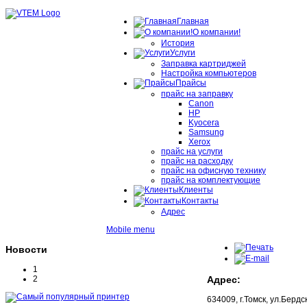
Главная
О компании!
История
Услуги
Заправка картриджей
Настройка компьютеров
Прайсы
прайс на заправку
Canon
HP
Kyocera
Samsung
Xerox
прайс на услуги
прайс на расходку
прайс на офисную технику
прайс на комплектующие
Клиенты
Контакты
Адрес
Mobile menu
Новости
1
Адрес:
2
634009, г.Томск, ул.Бердс